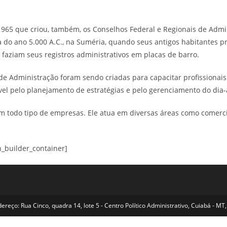
e 1965 que criou, também, os Conselhos Federal e Regionais de Adm
ta do ano 5.000 A.C., na Suméria, quando seus antigos habitantes
 faziam seus registros administrativos em placas de barro.
 de Administração foram sendo criadas para capacitar profissionai
ável pelo planejamento de estratégias e pelo gerenciamento do dia
 todo tipo de empresas. Ele atua em diversas áreas como comercial
n_builder_container]
reço: Rua Cinco, quadra 14, lote 5 - Centro Político Administrativo, Cuiabá - 