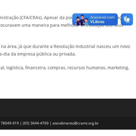
inistração (CFA/CRAs). Apesar da pouca idade, a Administração é
 procuravam uma maneira para melhorar a resolução dos seus
s na área, já que durante a Revolução Industrial nasceu um novo
-a-dia da empresa pública ou privada.
, logística, financeira, compras, recursos humanos, marketing,
MT, 78049-919 | (65) 3644-4769 | atendimento@cramt.org.br