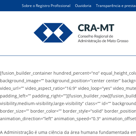
Ir
Sobre o Registro Profissional
Ouvidoria
Transparência e presta
para
o
conteúdo
Administração
[fusion_builder_container hundred_percent=”no” equal_height_colum
background_image=”” background_position=”center center” backgr
video_url=”” video_aspect_ratio=”16:9″ video_loop=”yes” video_mut
padding_left=”” padding_right=””][fusion_builder_row][fusion_buil
visibility,medium-visibility,large-visibility” class=”” id=”” back
border_size=”” border_color=”” border_style=”solid” border_positi
animation_direction=”left” animation_speed=”0.3″ animation_offset=
A Administração é uma ciência da área humana fundamentada em si