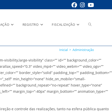
Alternar
RAÇÃO
REGISTRO
FISCALIZAÇÃO
pesquisa
Inicial
>
Administração
ibility,large-visibility” class=”” id=”” background_color=””
rallax_speed=”0.3″ video_mp4=”” video_webm=”” video_ogv=””
der_color=”” border_style=”solid” padding_top=”” padding_bottom=””
do
et=”_self” min_height=”none” hide_on_mobile=”small-
 undefined=”” background_repeat=”no-repeat” hover_type=”none”
g_left=”” margin_top=”-40px” margin_bottom=”” animation_type=””
site
ção e controle das realizações, tanto na esfera pública quanto