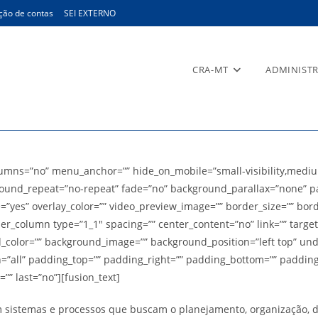
ção de contas
SEI EXTERNO
CRA-MT
ADMINIST
ns=”no” menu_anchor=”” hide_on_mobile=”small-visibility,medium-vis
ound_repeat=”no-repeat” fade=”no” background_parallax=”none” pa
e=”yes” overlay_color=”” video_preview_image=”” border_size=”” bor
der_column type=”1_1″ spacing=”” center_content=”no” link=”” targ
ground_color=”” background_image=”” background_position=”left top”
on=”all” padding_top=”” padding_right=”” padding_bottom=”” paddin
”” last=”no”][fusion_text]
stemas e processos que buscam o planejamento, organização, dire