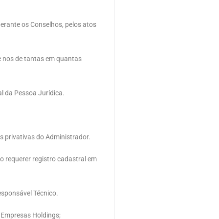
erante os Conselhos, pelos atos
 e nos de tantas em quantas
l da Pessoa Jurídica.
s privativas do Administrador.
 requerer registro cadastral em
esponsável Técnico.
; Empresas Holdings;