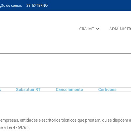
ção de contas
SEI EXTERNO
CRA-MT
ADMINIST
s
Substituir RT
Cancelamento
Certidões
e empresas, entidades e escritórios técnicos que prestam, ou se dispõem a
e a Lei 4769/65.