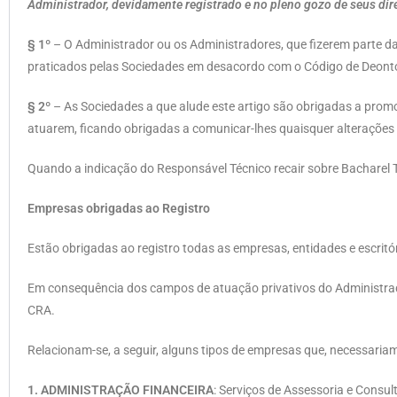
Administrador, devidamente registrado e no pleno gozo de seus dire
§ 1º
– O Administrador ou os Administradores, que fizerem parte da
praticados pelas Sociedades em desacordo com o Código de Deonto
§ 2º
– As Sociedades a que alude este artigo são obrigadas a promo
atuarem, ficando obrigadas a comunicar-lhes quaisquer alterações 
Quando a indicação do Responsável Técnico recair sobre Bacharel T
Empresas obrigadas ao Registro
Estão obrigadas ao registro todas as empresas, entidades e escritór
Em consequência dos campos de atuação privativos do Administrad
CRA.
Relacionam-se, a seguir, alguns tipos de empresas que, necessaria
1. ADMINISTRAÇÃO FINANCEIRA
: Serviços de Assessoria e Consu