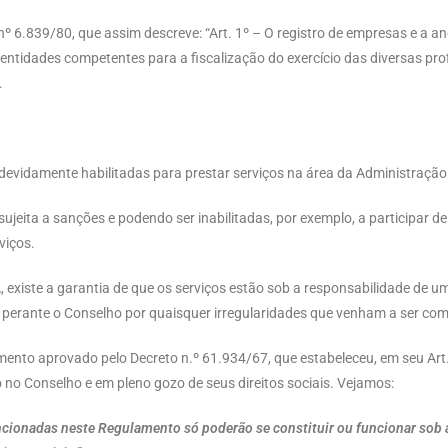
i nº 6.839/80, que assim descreve: “Art. 1º – O registro de empresas e a a
 entidades competentes para a fiscalização do exercício das diversas pro
.
evidamente habilitadas para prestar serviços na área da Administração
ujeita a sanções e podendo ser inabilitadas, por exemplo, a participar de
viços.
existe a garantia de que os serviços estão sob a responsabilidade de u
á perante o Conselho por quaisquer irregularidades que venham a ser co
mento aprovado pelo Decreto n.º 61.934/67, que estabeleceu, em seu Ar
o no Conselho e em pleno gozo de seus direitos sociais. Vejamos:
encionadas neste Regulamento só poderão se constituir ou funcionar sob 