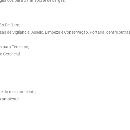
ísticos para o transporte de cargas.
ão De Obra;
s de Vigilância, Asseio, Limpeza e Conservação, Portaria, dentre outra
 para Terceiros;
e Gerencial.
de do meio ambiente;
o ambiente.