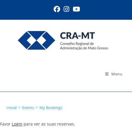
Ir
para
o
conteúdo
Menu
My Bookings
Inicial
>
Events
>
My Bookings
Favor
Login
para ver as suas reservas.