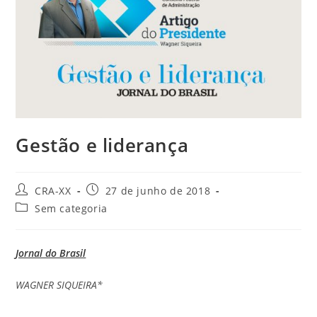
Gestão e liderança
Autor
Post
CRA-XX
27 de junho de 2018
do
publicado:
Categoria
Sem categoria
post:
do
post:
Jornal do Brasil
WAGNER SIQUEIRA*