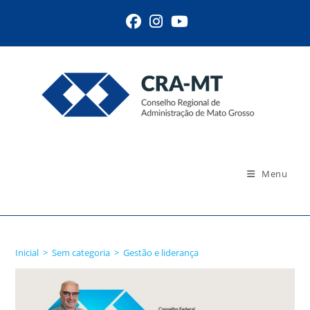
Ir
para
o
conteúdo
Menu
Blog
Inicial
>
Sem categoria
>
Gestão e liderança