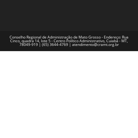
Conselho Regional de Administração de Mato Grosso - Endereço: Rua
Cinco, quadra 14, lote 5 - Centro Político Administrativo, Cuiabá - MT,
78049-919 | (65) 3644-4769 | atendimento@cramt.org.br