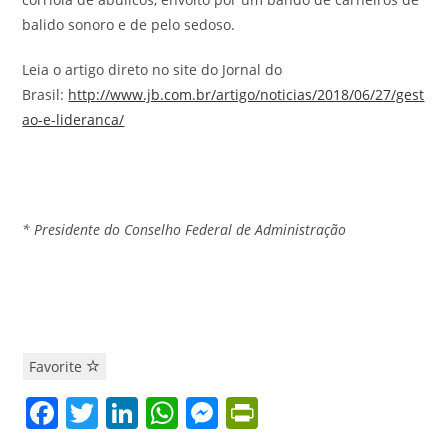
balido sonoro e de pelo sedoso.
Leia o artigo direto no site do Jornal do
Brasil:
http://www.jb.com.br/artigo/noticias/2018/06/27/gest
ao-e-lideranca/
* Presidente do Conselho Federal de Administração
Favorite
F
T
Li
W
M
Pr
a
w
n
h
e
in