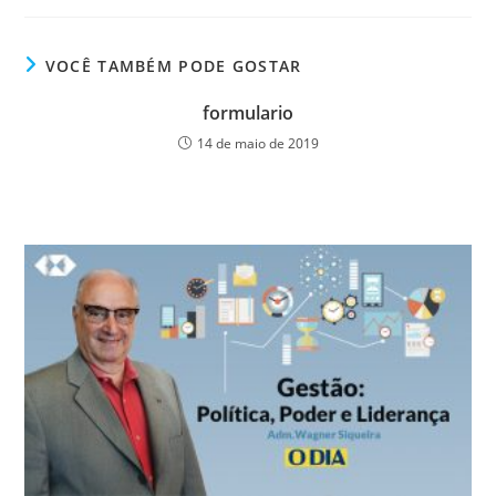
c
itt
k
at
ss
tF
e
er
e
s
e
ri
VOCÊ TAMBÉM PODE GOSTAR
b
dI
A
n
e
formulario
o
n
p
g
n
14 de maio de 2019
o
p
er
dl
k
y