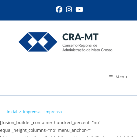
Ir
para
o
conteúdo
Menu
Imprensa – Imprensa
Inicial
>
Imprensa – Imprensa
[fusion_builder_container hundred_percent=”no”
equal_height_columns=”no” menu_anchor=””