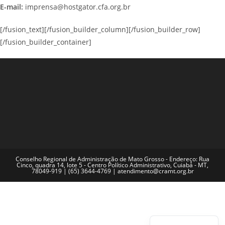
E-mail:
imprensa@hostgator.cfa.org.br
[/fusion_text][/fusion_builder_column][/fusion_builder_row]
[/fusion_builder_container]
Conselho Regional de Administração de Mato Grosso - Endereço: Rua
Cinco, quadra 14, lote 5 - Centro Político Administrativo, Cuiabá - MT,
78049-919 | (65) 3644-4769 | atendimento@cramt.org.br
English