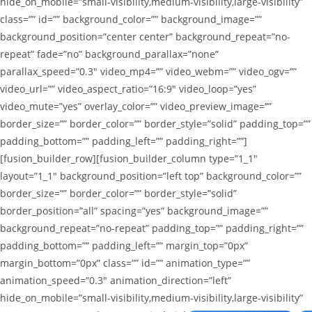
hide_on_mobile=”small-visibility,medium-visibility,large-visibility”
class=”” id=”” background_color=”” background_image=””
background_position=”center center” background_repeat=”no-
repeat” fade=”no” background_parallax=”none”
parallax_speed=”0.3″ video_mp4=”” video_webm=”” video_ogv=””
video_url=”” video_aspect_ratio=”16:9″ video_loop=”yes”
video_mute=”yes” overlay_color=”” video_preview_image=””
border_size=”” border_color=”” border_style=”solid” padding_top=””
padding_bottom=”” padding_left=”” padding_right=””]
[fusion_builder_row][fusion_builder_column type=”1_1″
layout=”1_1″ background_position=”left top” background_color=””
border_size=”” border_color=”” border_style=”solid”
border_position=”all” spacing=”yes” background_image=””
background_repeat=”no-repeat” padding_top=”” padding_right=””
padding_bottom=”” padding_left=”” margin_top=”0px”
margin_bottom=”0px” class=”” id=”” animation_type=””
animation_speed=”0.3″ animation_direction=”left”
hide_on_mobile=”small-visibility,medium-visibility,large-visibility”