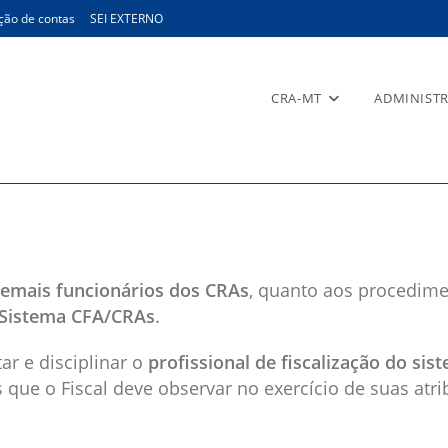
ção de contas
SEI EXTERNO
CRA-MT
ADMINIST
cal
 demais funcionários dos CRAs
, quanto aos procedime
Sistema CFA/CRAs
.
ar e disciplinar o
profissional de fiscalização do si
ue o Fiscal deve observar no exercício de suas atri