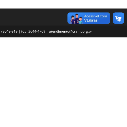
MT, 78049-919 | (65) 3644-4769 | atendimento@cramt.org.br